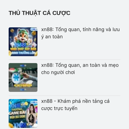
THỦ THUẬT CÁ CƯỢC
xn88: Tổng quan, tính năng và lưu
ý an toàn
xn88: Tổng quan, an toàn và mẹo
cho người chơi
xn88 - Khám phá nền tảng cá
cược trực tuyến