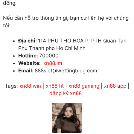
đồng.
Nếu cần hỗ trợ thông tin gì, bạn cứ liên hệ với chúng
tôi:
Địa chỉ:
114 PHU THO HOA P. PTH Quan Tan
Phu Thanh pho Ho Chi Minh
Hotline:
700000
Website:
xn88.im
Email:
888slot@wettingblog.com
Tags:
xn88 win
|
xn88 fit
|
xn88 gaming
|
xn88 app
|
đăng ký xn88
|