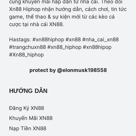
cùng khuyến mãi hấp dẫn từ nhà cái. Theo dõi
Xn88 Hiphop nhận hướng dẫn, cách chơi, tin tức
game, thể thao & sự kiện mới từ các kèo cá
cược tại nhà cái XN88.
Hastags: #xn88hiphop #xn88 #nha_cai_xn88
#trangchuxn88 #xn88_hiphop #xn88hipop
#Xn88_hiphop
protect by @elonmusk198558
HƯỚNG DẪN
Đăng Ký XN88
Khuyến Mãi XN88
Nạp Tiền XN88