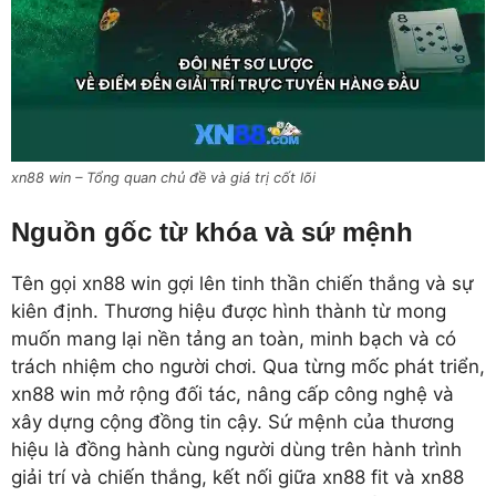
xn88 win – Tổng quan chủ đề và giá trị cốt lõi
Nguồn gốc từ khóa và sứ mệnh
Tên gọi xn88 win gợi lên tinh thần chiến thắng và sự
kiên định. Thương hiệu được hình thành từ mong
muốn mang lại nền tảng an toàn, minh bạch và có
trách nhiệm cho người chơi. Qua từng mốc phát triển,
xn88 win mở rộng đối tác, nâng cấp công nghệ và
xây dựng cộng đồng tin cậy. Sứ mệnh của thương
hiệu là đồng hành cùng người dùng trên hành trình
giải trí và chiến thắng, kết nối giữa xn88 fit và xn88