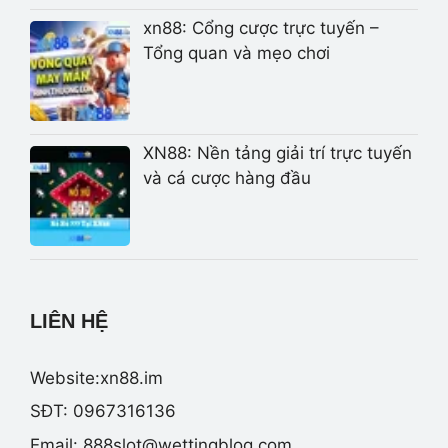
xn88: Cổng cược trực tuyến –
Tổng quan và mẹo chơi
XN88: Nền tảng giải trí trực tuyến
và cá cược hàng đầu
LIÊN HỆ
Website:xn88.im
SĐT: 0967316136
Email:
888slot@wettingblog.com