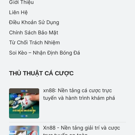
Giới Thiệu
Liên Hệ
Điều Khoản Sử Dụng
Chính Sách Bảo Mật
Từ Chối Trách Nhiệm
Soi Kèo – Nhận Định Bóng Đá
THỦ THUẬT CÁ CƯỢC
xn88: Nền tảng cá cược trực
tuyến và hành trình khám phá
Xn88 - Nền tảng giải trí và cược