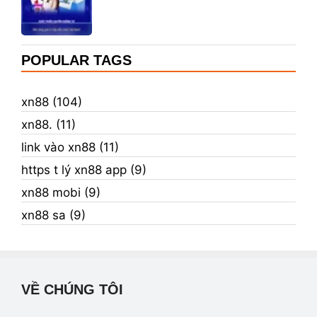
POPULAR TAGS
xn88 (104)
xn88. (11)
link vào xn88 (11)
https t lý xn88 app (9)
xn88 mobi (9)
xn88 sa (9)
VỀ CHÚNG TÔI