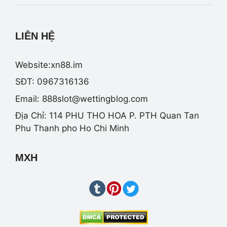
LIÊN HỆ
Website:xn88.im
SĐT: 0967316136
Email:
888slot@wettingblog.com
Địa Chỉ: 114 PHU THO HOA P. PTH Quan Tan
Phu Thanh pho Ho Chi Minh
MXH