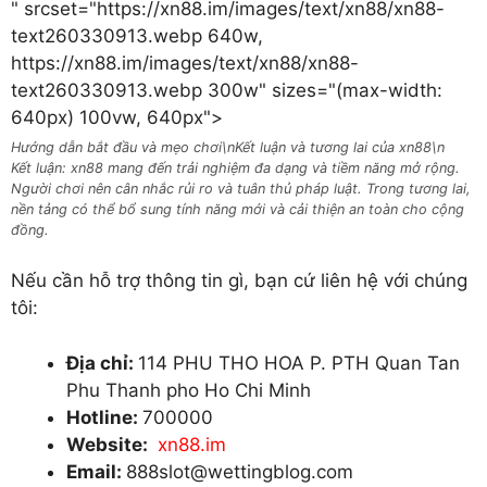
" srcset="https://xn88.im/images/text/xn88/xn88-
text260330913.webp 640w,
https://xn88.im/images/text/xn88/xn88-
text260330913.webp 300w" sizes="(max-width:
640px) 100vw, 640px">
Hướng dẫn bắt đầu và mẹo chơi\n
Kết luận và tương lai của xn88
\n
Kết luận: xn88 mang đến trải nghiệm đa dạng và tiềm năng mở rộng.
Người chơi nên cân nhắc rủi ro và tuân thủ pháp luật. Trong tương lai,
nền tảng có thể bổ sung tính năng mới và cải thiện an toàn cho cộng
đồng.
Nếu cần hỗ trợ thông tin gì, bạn cứ liên hệ với chúng
tôi:
Địa chỉ:
114 PHU THO HOA P. PTH Quan Tan
Phu Thanh pho Ho Chi Minh
Hotline:
700000
Website:
xn88.im
Email:
888slot@wettingblog.com