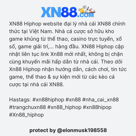
XN88 Hiphop website đại lý nhà cái XN88 chính
thức tại Việt Nam. Nhà cá cược sở hữu kho
game khủng từ thể thao, casino trực tuyến, xổ
số, game giải trí,… hàng đầu. XN88 Hiphop cập
nhật liên tục link Xn88 mới nhất, không bị chặn
cùng khuyến mãi hấp dẫn từ nhà cái. Theo dõi
Xn88 Hiphop nhận hướng dẫn, cách chơi, tin tức
game, thể thao & sự kiện mới từ các kèo cá
cược tại nhà cái XN88.
Hastags: #xn88hiphop #xn88 #nha_cai_xn88
#trangchuxn88 #xn88_hiphop #xn88hipop
#Xn88_hiphop
protect by @elonmusk198558