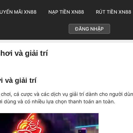
UYẾN MÃI XN88
NẠP TIỀN XN88
RÚT TIỀN XN88
ĐĂNG NHẬP
ơi và giải trí
và giải trí
chơi, cá cược và các dịch vụ giải trí dành cho người dù
i dùng và có nhiều lựa chọn thanh toán an toàn.