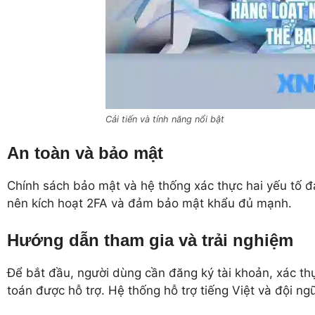
Cải tiến và tính năng nổi bật
An toàn và bảo mật
Chính sách bảo mật và hệ thống xác thực hai yếu tố 
nên kích hoạt 2FA và đảm bảo mật khẩu đủ mạnh.
Hướng dẫn tham gia và trải nghiệm
Để bắt đầu, người dùng cần đăng ký tài khoản, xác th
toán được hỗ trợ. Hệ thống hỗ trợ tiếng Việt và đội 