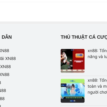
 DẪN
THỦ THUẬT CÁ CƯ
XN88
xn88: Tổn
năng và l
ãi XN88
 XN88
 XN88
xn88: Tổn
8
toàn và m
N88
người chơ
88
8