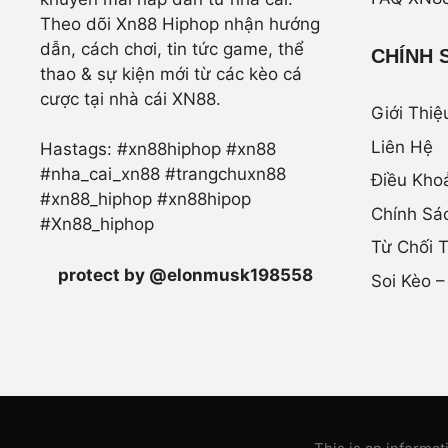
Theo dõi Xn88 Hiphop nhận hướng
dẫn, cách chơi, tin tức game, thể
CHÍNH 
thao & sự kiện mới từ các kèo cá
cược tại nhà cái XN88.
Giới Thiệ
Liên Hệ
Hastags: #xn88hiphop #xn88
#nha_cai_xn88 #trangchuxn88
Điều Kho
#xn88_hiphop #xn88hipop
Chính Sá
#Xn88_hiphop
Từ Chối 
protect by @elonmusk198558
Soi Kèo 