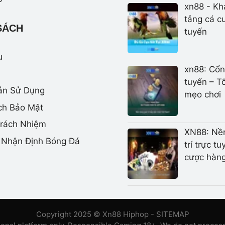
xn88 - K
tảng cá c
SÁCH
tuyến
u
xn88: Cổn
tuyến – T
ản Sử Dụng
mẹo chơi
ch Bảo Mật
Trách Nhiệm
XN88: Nền
– Nhận Định Bóng Đá
trí trực t
cược hàn
Copyright 2025 © Xn88 Hiphop -
SITEMAP