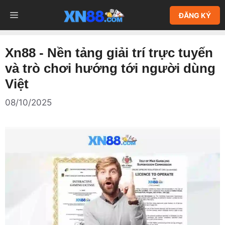
Chuyển
MENU
ĐĂNG KÝ
đến
nội
dung
Xn88 - Nền tảng giải trí trực tuyến
và trò chơi hướng tới người dùng
Việt
08/10/2025