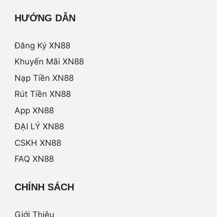
HƯỚNG DẪN
Đăng Ký XN88
Khuyến Mãi XN88
Nạp Tiền XN88
Rút Tiền XN88
App XN88
ĐẠI LÝ XN88
CSKH XN88
FAQ XN88
CHÍNH SÁCH
Giới Thiệu