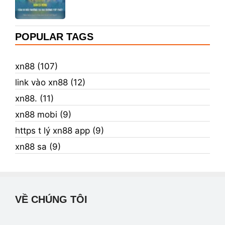
POPULAR TAGS
xn88 (107)
link vào xn88 (12)
xn88. (11)
xn88 mobi (9)
https t lý xn88 app (9)
xn88 sa (9)
VỀ CHÚNG TÔI