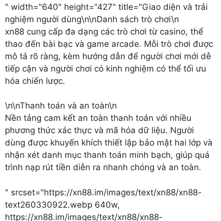
" width="640" height="427" title="Giao diện và trải
nghiệm người dùng\n\n
Danh sách trò chơi
\n
xn88 cung cấp đa dạng các trò chơi từ casino, thể
thao đến bài bạc và game arcade. Mỗi trò chơi được
mô tả rõ ràng, kèm hướng dẫn để người chơi mới dễ
tiếp cận và người chơi có kinh nghiệm có thể tối ưu
hóa chiến lược.
\n\n
Thanh toán và an toàn
\n
Nền tảng cam kết an toàn thanh toán với nhiều
phương thức xác thực và mã hóa dữ liệu. Người
dùng được khuyến khích thiết lập bảo mật hai lớp và
nhận xét danh mục thanh toán minh bạch, giúp quá
trình nạp rút tiền diễn ra nhanh chóng và an toàn.
" srcset="https://xn88.im/images/text/xn88/xn88-
text260330922.webp 640w,
https://xn88.im/images/text/xn88/xn88-