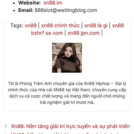
Website:
xn88.im
Email:
888slot@wettingblog.com
Tags:
xn88
|
xn88 chính thức
|
xn88 là gì
|
xn88
bshrf sa com
|
xn88 jpn.com
|
Tôi là Phùng Trâm Anh chuyên gia của Xn88 Hiphop – Đại lý
chính thức của nhà cái XN88 tại Việt Nam, chuyên cung cấp
dịch vụ cá cược chất lượng và mang đến người chơi những
trải nghiệm giải trí mượt mà.
Xn88: Nền tảng giải trí trực tuyến và sự phát triển