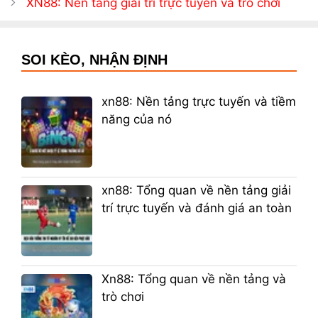
XN88: Nền tảng giải trí trực tuyến và trò chơi
SOI KÈO, NHẬN ĐỊNH
xn88: Nền tảng trực tuyến và tiềm
năng của nó
xn88: Tổng quan về nền tảng giải
trí trực tuyến và đánh giá an toàn
Xn88: Tổng quan về nền tảng và
trò chơi