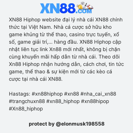
XN88 Hiphop website đại lý nhà cái XN88 chính
thức tại Việt Nam. Nhà cá cược sở hữu kho
game khủng từ thể thao, casino trực tuyến, xổ
số, game giải trí,… hàng đầu. XN88 Hiphop cập
nhật liên tục link Xn88 mới nhất, không bị chặn
cùng khuyến mãi hấp dẫn từ nhà cái. Theo dõi
Xn88 Hiphop nhận hướng dẫn, cách chơi, tin tức
game, thể thao & sự kiện mới từ các kèo cá
cược tại nhà cái XN88.
Hastags: #xn88hiphop #xn88 #nha_cai_xn88
#trangchuxn88 #xn88_hiphop #xn88hipop
#Xn88_hiphop
protect by @elonmusk198558