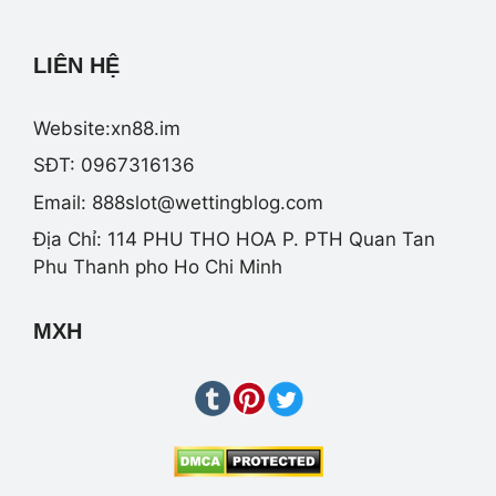
LIÊN HỆ
Website:xn88.im
SĐT: 0967316136
Email:
888slot@wettingblog.com
Địa Chỉ: 114 PHU THO HOA P. PTH Quan Tan
Phu Thanh pho Ho Chi Minh
MXH