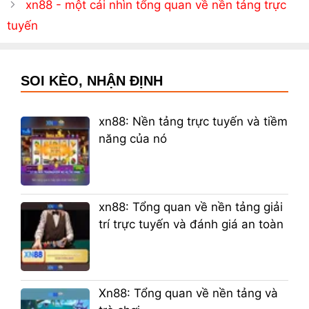
xn88 - một cái nhìn tổng quan về nền tảng trực
tuyến
SOI KÈO, NHẬN ĐỊNH
xn88: Nền tảng trực tuyến và tiềm
năng của nó
xn88: Tổng quan về nền tảng giải
trí trực tuyến và đánh giá an toàn
Xn88: Tổng quan về nền tảng và