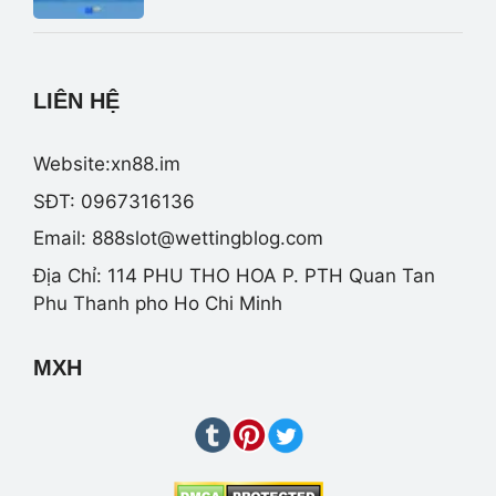
LIÊN HỆ
Website:xn88.im
SĐT: 0967316136
Email:
888slot@wettingblog.com
Địa Chỉ: 114 PHU THO HOA P. PTH Quan Tan
Phu Thanh pho Ho Chi Minh
MXH