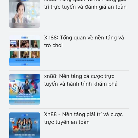
trí trực tuyến và đánh giá an toàn
Xn88: Tổng quan về nền tảng và
trò chơi
xn88: Nền tảng cá cược trực
tuyến và hành trình khám phá
Xn88 - Nền tảng giải trí và cược
trực tuyến an toàn