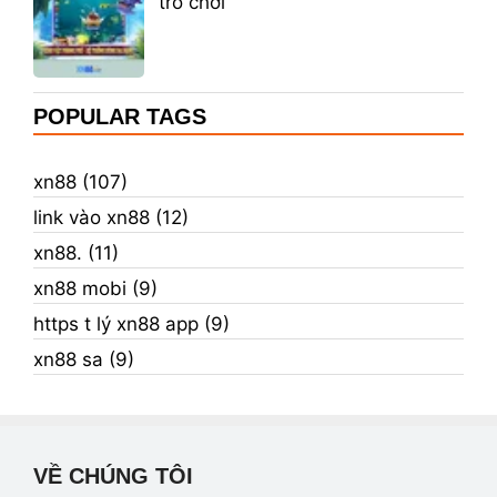
trò chơi
POPULAR TAGS
xn88 (107)
link vào xn88 (12)
xn88. (11)
xn88 mobi (9)
https t lý xn88 app (9)
xn88 sa (9)
VỀ CHÚNG TÔI