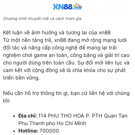
Chương trình khuyến mãi và cách tham gia
Kết luận về ảnh hưởng và tương lai của xn88
Từ một nền tảng trẻ, xn88 đang mở rộng mạng lưới
đối tác và nâng cấp công nghệ để mang lại trải
nghiệm chơi game an toàn, công bằng và giải trí cao
cho người dùng trên toàn cầu. Sự đổi mới liên tục và
cam kết với cộng đồng sẽ là chìa khóa cho sự phát
triển bền vững.
Nếu cần hỗ trợ thông tin gì, bạn cứ liên hệ với chúng
tôi:
Địa chỉ:
114 PHU THO HOA P. PTH Quan Tan
Phu Thanh pho Ho Chi Minh
Hotline:
700000