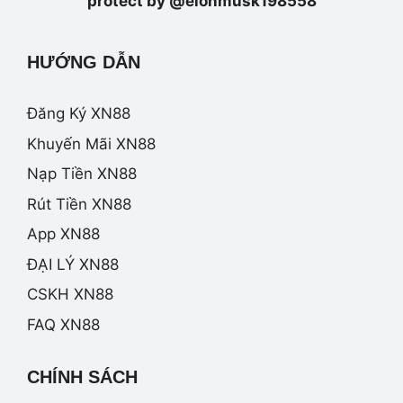
protect by @elonmusk198558
HƯỚNG DẪN
Đăng Ký XN88
Khuyến Mãi XN88
Nạp Tiền XN88
Rút Tiền XN88
App XN88
ĐẠI LÝ XN88
CSKH XN88
FAQ XN88
CHÍNH SÁCH