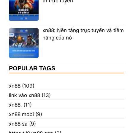
trí trực tuyến
xn88: Nền tảng trực tuyến và tiềm
năng của nó
POPULAR TAGS
xn88 (109)
link vào xn88 (13)
xn88. (11)
xn88 mobi (9)
xn88 sa (9)