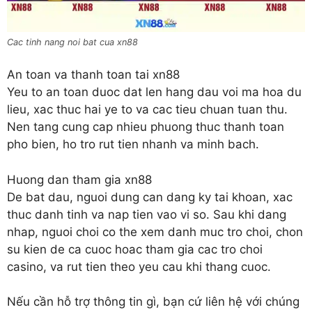
Cac tinh nang noi bat cua xn88
An toan va thanh toan tai xn88
Yeu to an toan duoc dat len hang dau voi ma hoa du
lieu, xac thuc hai ye to va cac tieu chuan tuan thu.
Nen tang cung cap nhieu phuong thuc thanh toan
pho bien, ho tro rut tien nhanh va minh bach.
Huong dan tham gia xn88
De bat dau, nguoi dung can dang ky tai khoan, xac
thuc danh tinh va nap tien vao vi so. Sau khi dang
nhap, nguoi choi co the xem danh muc tro choi, chon
su kien de ca cuoc hoac tham gia cac tro choi
casino, va rut tien theo yeu cau khi thang cuoc.
Nếu cần hỗ trợ thông tin gì, bạn cứ liên hệ với chúng