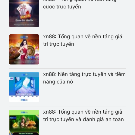
cược trực tuyến
xn88: Tổng quan về nền tảng giải
trí trực tuyến
xn88: Nền tảng trực tuyến và tiềm
năng của nó
xn88: Tổng quan về nền tảng giải
trí trực tuyến và đánh giá an toàn