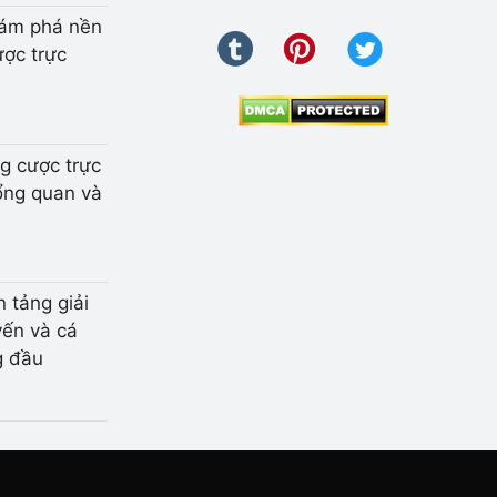
hám phá nền
ược trực
g cược trực
ổng quan và
 tảng giải
uyến và cá
g đầu