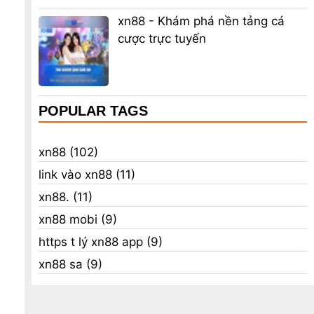
xn88 - Khám phá nền tảng cá
cược trực tuyến
POPULAR TAGS
xn88 (102)
link vào xn88 (11)
xn88. (11)
xn88 mobi (9)
https t lý xn88 app (9)
xn88 sa (9)