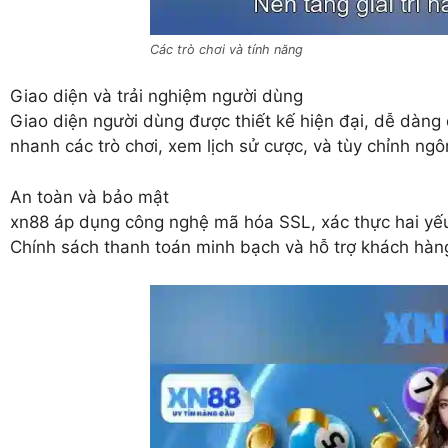
Các trò chơi và tính năng
Giao diện và trải nghiệm người dùng
Giao diện người dùng được thiết kế hiện đại, dễ dàng 
nhanh các trò chơi, xem lịch sử cược, và tùy chỉnh ng
An toàn và bảo mật
xn88 áp dụng công nghệ mã hóa SSL, xác thực hai yếu
Chính sách thanh toán minh bạch và hỗ trợ khách hàn