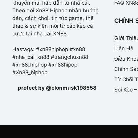
FAQ XN8
khuyến mãi hấp dẫn từ nhà cái.
Theo dõi Xn88 Hiphop nhận hướng
dẫn, cách chơi, tin tức game, thể
CHÍNH 
thao & sự kiện mới từ các kèo cá
cược tại nhà cái XN88.
Giới Thiệ
Liên Hệ
Hastags: #xn88hiphop #xn88
#nha_cai_xn88 #trangchuxn88
Điều Kho
#xn88_hiphop #xn88hipop
Chính Sá
#Xn88_hiphop
Từ Chối 
protect by @elonmusk198558
Soi Kèo 