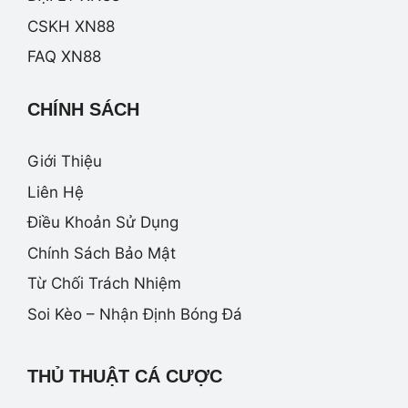
CSKH XN88
FAQ XN88
CHÍNH SÁCH
Giới Thiệu
Liên Hệ
Điều Khoản Sử Dụng
Chính Sách Bảo Mật
Từ Chối Trách Nhiệm
Soi Kèo – Nhận Định Bóng Đá
THỦ THUẬT CÁ CƯỢC