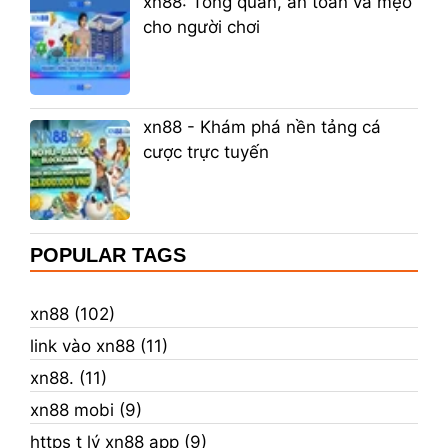
xn88: Tổng quan, an toàn và mẹo
cho người chơi
xn88 - Khám phá nền tảng cá
cược trực tuyến
POPULAR TAGS
xn88 (102)
link vào xn88 (11)
xn88. (11)
xn88 mobi (9)
https t lý xn88 app (9)