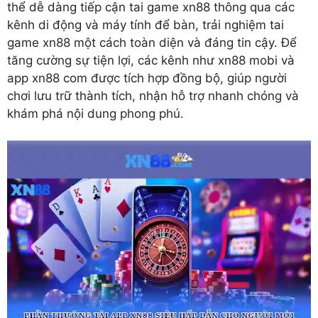
thể dễ dàng tiếp cận tai game xn88 thông qua các
kênh di động và máy tính để bàn, trải nghiệm tai
game xn88 một cách toàn diện và đáng tin cậy. Để
tăng cường sự tiện lợi, các kênh như xn88 mobi và
app xn88 com được tích hợp đồng bộ, giúp người
chơi lưu trữ thành tích, nhận hỗ trợ nhanh chóng và
khám phá nội dung phong phú.