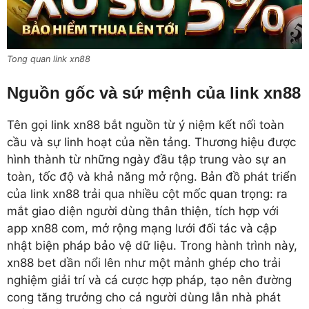
Tong quan link xn88
Nguồn gốc và sứ mệnh của link xn88
Tên gọi link xn88 bắt nguồn từ ý niệm kết nối toàn
cầu và sự linh hoạt của nền tảng. Thương hiệu được
hình thành từ những ngày đầu tập trung vào sự an
toàn, tốc độ và khả năng mở rộng. Bản đồ phát triển
của link xn88 trải qua nhiều cột mốc quan trọng: ra
mắt giao diện người dùng thân thiện, tích hợp với
app xn88 com, mở rộng mạng lưới đối tác và cập
nhật biện pháp bảo vệ dữ liệu. Trong hành trình này,
xn88 bet dần nổi lên như một mảnh ghép cho trải
nghiệm giải trí và cá cược hợp pháp, tạo nên đường
cong tăng trưởng cho cả người dùng lẫn nhà phát