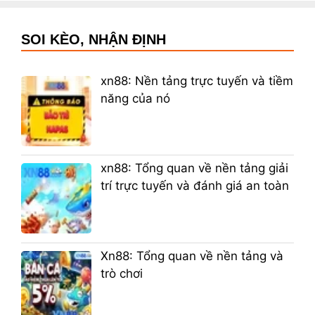
SOI KÈO, NHẬN ĐỊNH
xn88: Nền tảng trực tuyến và tiềm
năng của nó
xn88: Tổng quan về nền tảng giải
trí trực tuyến và đánh giá an toàn
Xn88: Tổng quan về nền tảng và
trò chơi