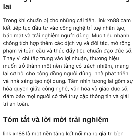
lai
Trong khi chuẩn bị cho những cải tiến, link xn88 cam
kết tiếp tục đầu tư vào công nghệ trí tuệ nhân tạo,
bảo mật và trải nghiệm người dùng. Mục tiêu nhanh
chóng tích hợp thêm các dịch vụ và đối tác, mở rộng
phạm vi toàn cầu và thúc đẩy tiêu chuẩn đạo đức số.
Thay vì chỉ tập trung vào lợi nhuận, thương hiệu
muốn trở thành một nền tảng có trách nhiệm, mang
lại cơ hội cho cộng đồng người dùng, nhà phát triển
và nhà sáng tạo nội dung. Tầm nhìn tương lai gồm sự
hòa quyện giữa công nghệ, văn hóa và giáo dục số,
đảm bảo mọi người có thể truy cập thông tin và giải
trí an toàn.
Tóm tắt và lời mời trải nghiệm
link xn88 là một nền tảng kết nối mang giá trị bền