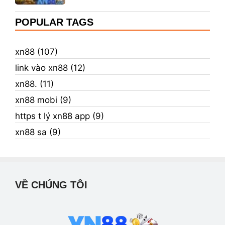
POPULAR TAGS
xn88 (107)
link vào xn88 (12)
xn88. (11)
xn88 mobi (9)
https t lý xn88 app (9)
xn88 sa (9)
VỀ CHÚNG TÔI