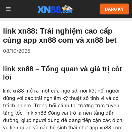
Chuyển
MENU
ĐĂNG KÝ
đến
nội
dung
link xn88: Trải nghiệm cao cấp
cùng app xn88 com và xn88 bet
08/10/2025
link xn88 – Tổng quan và giá trị cốt
lõi
link xn88 mở ra một cửa ngõ số, nơi kết nối người
dùng với các trải nghiệm kỹ thuật số tinh vi và có
trách nhiệm. Trong bối cảnh thị trường trực tuyến
tăng tốc, link xn88 đóng vai trò là nền tảng dẫn
đường, giúp người dùng dễ dàng tiếp cận các dịch
vụ liên quan và các hệ sinh thái như app xn88 com