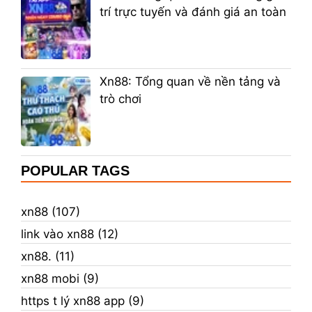
trí trực tuyến và đánh giá an toàn
Xn88: Tổng quan về nền tảng và
trò chơi
POPULAR TAGS
xn88 (107)
link vào xn88 (12)
xn88. (11)
xn88 mobi (9)
https t lý xn88 app (9)