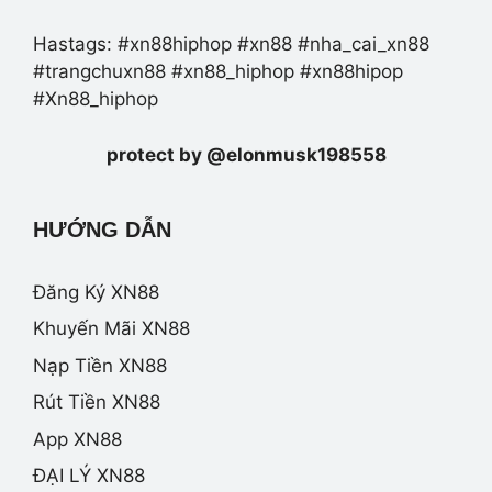
Hastags: #xn88hiphop #xn88 #nha_cai_xn88
#trangchuxn88 #xn88_hiphop #xn88hipop
#Xn88_hiphop
protect by @elonmusk198558
HƯỚNG DẪN
Đăng Ký XN88
Khuyến Mãi XN88
Nạp Tiền XN88
Rút Tiền XN88
App XN88
ĐẠI LÝ XN88