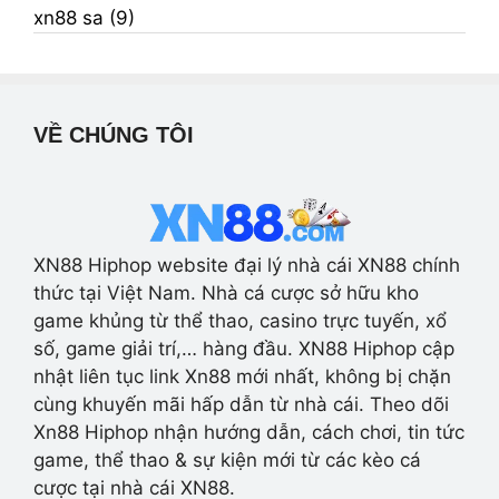
xn88 sa (9)
VỀ CHÚNG TÔI
XN88 Hiphop website đại lý nhà cái XN88 chính
thức tại Việt Nam. Nhà cá cược sở hữu kho
game khủng từ thể thao, casino trực tuyến, xổ
số, game giải trí,… hàng đầu. XN88 Hiphop cập
nhật liên tục link Xn88 mới nhất, không bị chặn
cùng khuyến mãi hấp dẫn từ nhà cái. Theo dõi
Xn88 Hiphop nhận hướng dẫn, cách chơi, tin tức
game, thể thao & sự kiện mới từ các kèo cá
cược tại nhà cái XN88.