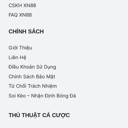
CSKH XN88
FAQ XN88
CHÍNH SÁCH
Giới Thiệu
Liên Hệ
Điều Khoản Sử Dụng
Chính Sách Bảo Mật
Từ Chối Trách Nhiệm
Soi Kèo – Nhận Định Bóng Đá
THỦ THUẬT CÁ CƯỢC