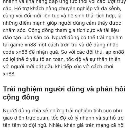
nhanh và khả năng đáp ứng tức thời với các lượt truy
cập. Hỗ trợ khách hàng chuyên nghiệp và đa kênh,
cùng với đổi mới liên tục và hệ sinh thái tích hợp, là
những điểm mạnh giúp người dùng cảm thấy được
chăm sóc. Cộng đồng tham gia tích cực và tài liệu
đào tạo luôn sẵn có. Người dùng có thể trải nghiệm
tại game xn88 một cách trơn tru và dễ dàng nhập
code xn88 để nhận quà. So với các đối thủ, ap xn88
có lợi thế ở yếu tố an toàn, tốc độ và sự thân thiện
với người mới bắt đầu khi tiếp xúc với cách chơi
xn88.
Trải nghiệm người dùng và phản hồi
cộng đồng
Người dùng chia sẻ những trải nghiệm tích cực như
giao diện trực quan, tốc độ xử lý nhanh và sự hỗ trợ
tận tâm từ đội ngũ. Nhiều khán giả trên mạng xã hội