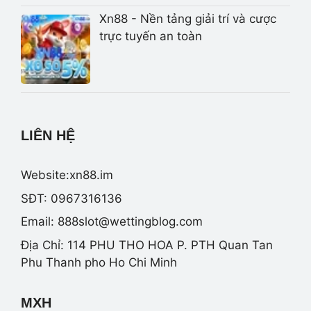
Xn88 - Nền tảng giải trí và cược
trực tuyến an toàn
LIÊN HỆ
Website:xn88.im
SĐT: 0967316136
Email:
888slot@wettingblog.com
Địa Chỉ: 114 PHU THO HOA P. PTH Quan Tan
Phu Thanh pho Ho Chi Minh
MXH