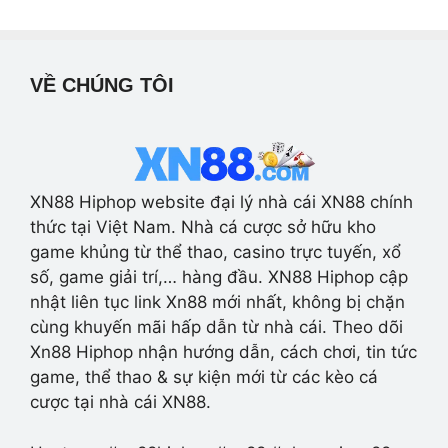
VỀ CHÚNG TÔI
XN88 Hiphop website đại lý nhà cái XN88 chính
thức tại Việt Nam. Nhà cá cược sở hữu kho
game khủng từ thể thao, casino trực tuyến, xổ
số, game giải trí,… hàng đầu. XN88 Hiphop cập
nhật liên tục link Xn88 mới nhất, không bị chặn
cùng khuyến mãi hấp dẫn từ nhà cái. Theo dõi
Xn88 Hiphop nhận hướng dẫn, cách chơi, tin tức
game, thể thao & sự kiện mới từ các kèo cá
cược tại nhà cái XN88.