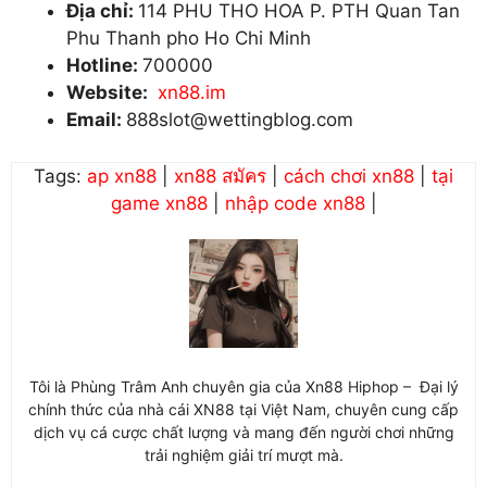
Địa chỉ:
114 PHU THO HOA P. PTH Quan Tan
Phu Thanh pho Ho Chi Minh
Hotline:
700000
Website:
xn88.im
Email:
888slot@wettingblog.com
Tags:
ap xn88
|
xn88 สมัคร
|
cách chơi xn88
|
tại
game xn88
|
nhập code xn88
|
Tôi là Phùng Trâm Anh chuyên gia của Xn88 Hiphop – Đại lý
chính thức của nhà cái XN88 tại Việt Nam, chuyên cung cấp
dịch vụ cá cược chất lượng và mang đến người chơi những
trải nghiệm giải trí mượt mà.